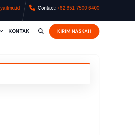
yailmu.id
Contact:
+62 851 7500 6400
KIRIM NASKAH
KONTAK