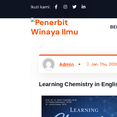
Ikuti kami:
BE
Wahana Insan Berkarya & Berbagi Ilmu
Admin
Jan, Thu, 202
Learning Chemistry in Engl