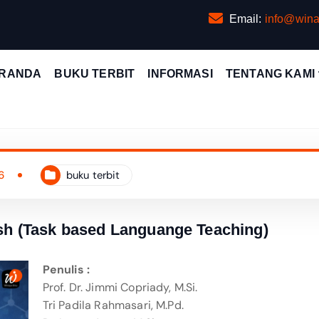
Email:
info@wina
RANDA
BUKU TERBIT
INFORMASI
TENTANG KAMI
6
buku terbit
ish (Task based Languange Teaching)
Penulis :
Prof. Dr. Jimmi Copriady, M.Si.
Tri Padila Rahmasari, M.Pd.