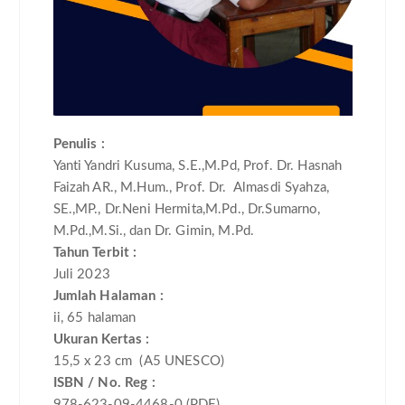
Penulis
:
Yanti Yandri Kusuma, S.E.,M.Pd, Prof. Dr. Hasnah
Faizah AR., M.Hum., Prof. Dr. Almasdi Syahza,
SE.,MP., Dr.Neni Hermita,M.Pd., Dr.Sumarno,
M.Pd.,M.Si., dan Dr. Gimin, M.Pd.
Tahun Terbit :
Juli
2023
Jumlah Halaman :
ii
,
65
halaman
Ukuran Kertas :
15,5 x 23 cm (A5 UNESCO)
ISBN / No. Reg :
978-623-09-4468-0 (PDF)