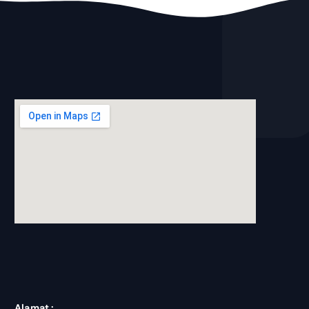
blooket join
Alamat :