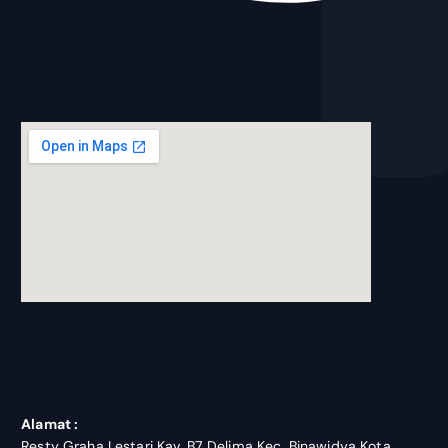
blooket join
Alamat :
Resty Graha Lestari Kav. B7 Delima Kec. Binawidya Kota